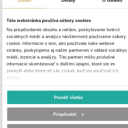
Súhlas
Detaily
O cookies
MAXIN’S News
Táto webstránka používa súbory cookies
Zaujímavosti a novinky z trhu práce
Na prispôsobenie obsahu a reklám, poskytovanie funkcií
sociálnych médií a analýzu návštevnosti používame súbory
cookie. Informácie o tom, ako používate naše webové
stránky, poskytujeme aj našim partnerom v oblasti sociálnyc
médií, inzercie a analýzy. Títo partneri môžu príslušné
informácie skombinovať s ďalšími údajmi, ktoré ste im
poskytli alebo ktoré od vás získali, keď ste používali ich
služby.
Povoliť všetko
Prispôsobiť
MAXIN’S Media & Podcasts
TV a mediálne výstupy spoločnosti