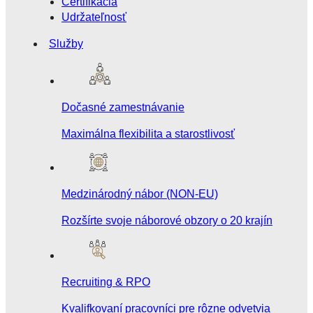
Certifikácia
Udržateľnosť
Služby
Dočasné zamestnávanie
Maximálna flexibilita a starostlivosť
Medzinárodný nábor (NON-EU)
Rozšírte svoje náborové obzory o 20 krajín
Recruiting & RPO
Kvalifkovaní pracovníci pre rôzne odvetvia