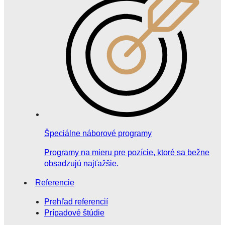
Špeciálne náborové programy
Programy na mieru pre pozície, ktoré sa bežne
obsadzujú najťažšie.
Referencie
Prehľad referencií
Prípadové štúdie