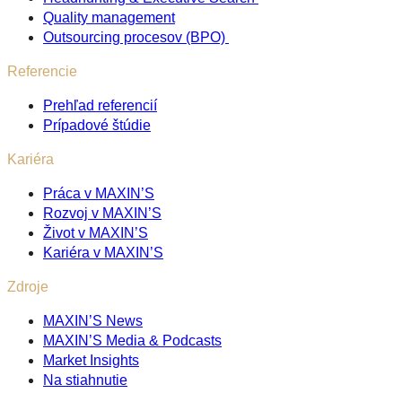
Quality management
Outsourcing procesov (BPO)
Referencie
Prehľad referencií
Prípadové štúdie
Kariéra
Práca v MAXIN’S
Rozvoj v MAXIN’S
Život v MAXIN’S
Kariéra v MAXIN’S
Zdroje
MAXIN’S News
MAXIN’S Media & Podcasts
Market Insights
Na stiahnutie