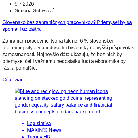
9.7.2026
Simona Šoltysová
Slovensko bez zahraničných pracovníkov? Priemysel by sa
spomalil už zajtra
Zahraniční pracovníci tvoria takmer 6 % slovenskej
pracovnej sily a vlani dosiahli historicky najvyšší príspevok k
zamestnanosti. Najnovšie dáta ukazujú, že bez nich by
priemysel čelil vážnemu nedostatku ľudí a ekonomika by
rástla pomalšie.
Čítať viac
Legislatíva
MAXIN’S News
Trendy HR