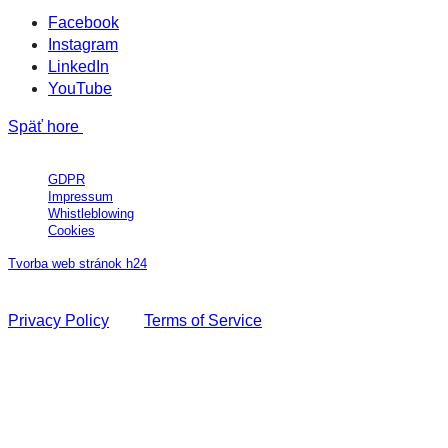
Facebook
Instagram
LinkedIn
YouTube
Späť hore
All Rights Reserved © MAXIN´S Group, a.s.
GDPR
Impressum
Whistleblowing
Cookies
Tvorba web stránok h24
This site is protected by reCAPTCHA and the Google
Privacy Policy
and
Terms of Service
apply.