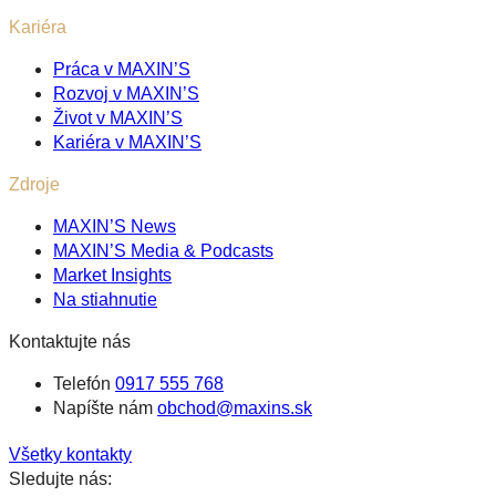
Kariéra
Práca v MAXIN’S
Rozvoj v MAXIN’S
Život v MAXIN’S
Kariéra v MAXIN’S
Zdroje
MAXIN’S News
MAXIN’S Media & Podcasts
Market Insights
Na stiahnutie
Kontaktujte nás
Telefón
0917 555 768
Napíšte nám
obchod@maxins.sk
Všetky kontakty
Sledujte nás: