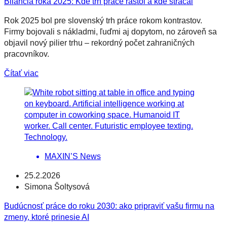
Bilancia roka 2025: Kde trh práce rástol a kde strácal
Rok 2025 bol pre slovenský trh práce rokom kontrastov.
Firmy bojovali s nákladmi, ľuďmi aj dopytom, no zároveň sa
objavil nový pilier trhu – rekordný počet zahraničných
pracovníkov.
Čítať viac
MAXIN’S News
25.2.2026
Simona Šoltysová
Budúcnosť práce do roku 2030: ako pripraviť vašu firmu na
zmeny, ktoré prinesie AI