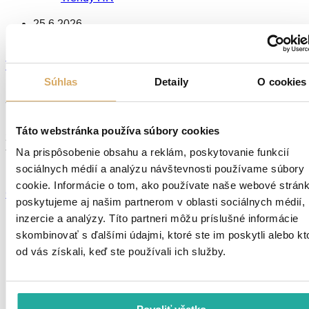
25.6.2026
Simona Šoltysová
Transparentnosť odmeňovania: 5 krokov, ktoré firmám ušetria
problémy
Súhlas
Detaily
O cookies
Transparentnosť miezd je realitou a firmy čaká veľké
upratovanie. Namiesto obáv sa však oplatí pozerať na
Táto webstránka používa súbory cookies
zmenu ako na príležitosť. Týchto päť pravidiel pomôže
Na prispôsobenie obsahu a reklám, poskytovanie funkcií
firmám nastaviť férové odmeňovanie, posilniť employer
branding a vyhnúť sa rizikám.
sociálnych médií a analýzu návštevnosti používame súbory
cookie. Informácie o tom, ako používate naše webové stránk
Čítať viac
poskytujeme aj našim partnerom v oblasti sociálnych médií,
inzercie a analýzy. Títo partneri môžu príslušné informácie
skombinovať s ďalšími údajmi, ktoré ste im poskytli alebo kt
Dočasné zamestnávanie
od vás získali, keď ste používali ich služby.
Dočasné zamestnávanie
MAXIN’S News
MAXIN’S News