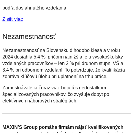
podľa dosiahnutého vzdelania
Zistiť viac
Nezamestnanosť
Nezamestnanosť na Slovensku dlhodobo klesá a v roku
2024 dosiahla 5,4 %, pričom najnižšia je u vysokoškolsky
vzdelaných pracovníkov – len 2 % pri druhom stupni VŠ a
3,4 % pri odbornom vzdelaní. To potvrdzuje, že kvalifikácia
zohráva kľúčovú úlohu pri uplatnení na trhu práce.
Zamestnávatelia čoraz viac bojujú s nedostatkom
špecializovaných pracovníkov, čo zvyšuje dopyt po
efektívnych náborových stratégiách.
MAXIN’S Group pomáha firmám nájsť kvalifikovaných