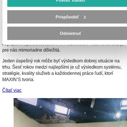
Povoliť všetko
15.6.2026
Simona Šoltysová
Prispôsobiť
MAXIN’S opäť medzi najlepšími HR spoločnosťami na
Slovensku
Odmietnuť
Od roku 2021 sa MAXIN’S pravidelne objavuje medzi
najlepšími spoločnosťami v HR rebríčkoch. Táto kontinuita je
pre nás mimoriadne dôležitá.
Jeden úspešný rok môže byť výsledkom dobrej situácie na
trhu. Šesť rokov medzi najlepšími je už výsledkom systému,
stratégie, kvality služieb a každodennej práce ľudí, ktorí
MAXIN’S tvoria.
Čítať viac