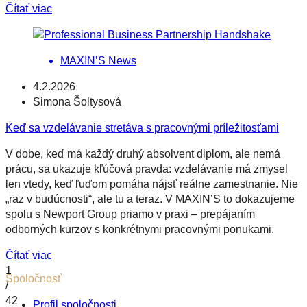
Čítať viac
MAXIN’S News
4.2.2026
Simona Šoltysová
Keď sa vzdelávanie stretáva s pracovnými príležitosťami
V dobe, keď má každý druhý absolvent diplom, ale nemá
prácu, sa ukazuje kľúčová pravda: vzdelávanie má zmysel
len vtedy, keď ľuďom pomáha nájsť reálne zamestnanie. Nie
„raz v budúcnosti“, ale tu a teraz. V MAXIN’S to dokazujeme
spolu s Newport Group priamo v praxi – prepájaním
odborných kurzov s konkrétnymi pracovnými ponukami.
Čítať viac
1
Spoločnosť
/
42
Profil spoločnosti