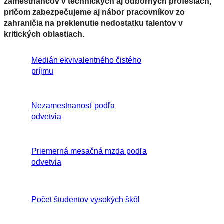
zamestnancov v technických aj odborných profesiách,
pričom zabezpečujeme aj nábor pracovníkov zo
zahraničia na preklenutie nedostatku talentov v
kritických oblastiach.
Medián ekvivalentného čistého
príjmu
Nezamestnanosť podľa
odvetvia
Priemerná mesačná mzda podľa
odvetvia
Počet študentov vysokých škôl