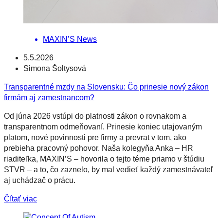
MAXIN’S News
5.5.2026
Simona Šoltysová
Transparentné mzdy na Slovensku: Čo prinesie nový zákon
firmám aj zamestnancom?
Od júna 2026 vstúpi do platnosti zákon o rovnakom a
transparentnom odmeňovaní. Prinesie koniec utajovaným
platom, nové povinnosti pre firmy a prevrat v tom, ako
prebieha pracovný pohovor. Naša kolegyňa Anka – HR
riaditeľka, MAXIN’S – hovorila o tejto téme priamo v štúdiu
STVR – a to, čo zaznelo, by mal vedieť každý zamestnávateľ
aj uchádzač o prácu.
Čítať viac