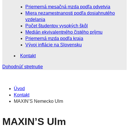
Priemerná mesačná mzda podľa odvetvia
Miera nezamestnanosti podľa dosiahnutého
vzdelania
Počet študentov vysokých škôl
Medián ekvivalentného čistého príjmu
Priemerná mzda podľa kraja
Vývoj inflácie na Slovensku
Kontakt
Dohodnúť stretnutie
Úvod
Kontakt
MAXIN’S Nemecko Ulm
MAXIN’S Ulm