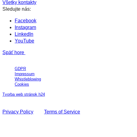
Všetky kontakty
Sledujte nás:
Facebook
Instagram
LinkedIn
YouTube
Späť hore
All Rights Reserved © MAXIN´S Group, a.s.
GDPR
Impressum
Whistleblowing
Cookies
Tvorba web stránok h24
This site is protected by reCAPTCHA and the Google
Privacy Policy
and
Terms of Service
apply.