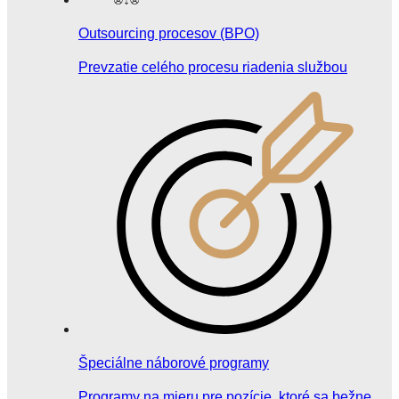
Outsourcing procesov (BPO)
Prevzatie celého procesu riadenia službou
Špeciálne náborové programy
Programy na mieru pre pozície, ktoré sa bežne