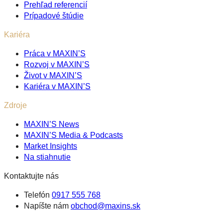
Prehľad referencií
Prípadové štúdie
Kariéra
Práca v MAXIN’S
Rozvoj v MAXIN’S
Život v MAXIN’S
Kariéra v MAXIN’S
Zdroje
MAXIN’S News
MAXIN’S Media & Podcasts
Market Insights
Na stiahnutie
Kontaktujte nás
Telefón
0917 555 768
Napíšte nám
obchod@maxins.sk