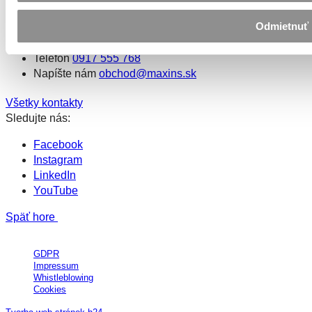
Na stiahnutie
Odmietnuť
Kontaktujte nás
Telefón
0917 555 768
Napíšte nám
obchod@maxins.sk
Všetky kontakty
Sledujte nás:
Facebook
Instagram
LinkedIn
YouTube
Späť hore
All Rights Reserved © MAXIN´S Group, a.s.
GDPR
Impressum
Whistleblowing
Cookies