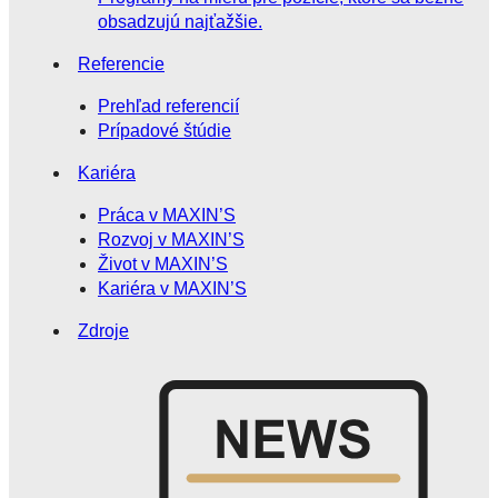
obsadzujú najťažšie.
Referencie
Prehľad referencií
Prípadové štúdie
Kariéra
Práca v MAXIN’S
Rozvoj v MAXIN’S
Život v MAXIN’S
Kariéra v MAXIN’S
Zdroje