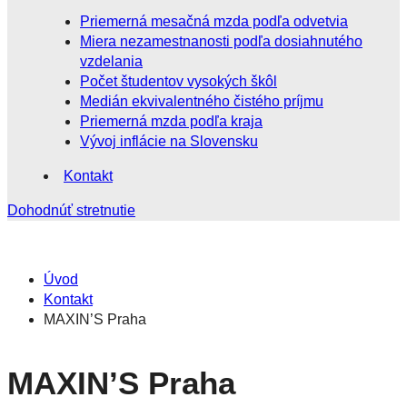
Priemerná mesačná mzda podľa odvetvia
Miera nezamestnanosti podľa dosiahnutého
vzdelania
Počet študentov vysokých škôl
Medián ekvivalentného čistého príjmu
Priemerná mzda podľa kraja
Vývoj inflácie na Slovensku
Kontakt
Dohodnúť stretnutie
Úvod
Kontakt
MAXIN’S Praha
MAXIN’S Praha