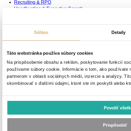
Recruiting & RPO
Headhunting & Executive Search
Quality management
Outsourcing procesov (BPO)
Súhlas
Detaily
Referencie
Prehľad referencií
Prípadové štúdie
Táto webstránka používa súbory cookies
Kariéra
Na prispôsobenie obsahu a reklám, poskytovanie funkcií soc
používame súbory cookie. Informácie o tom, ako používate 
Práca v MAXIN’S
partnerom v oblasti sociálnych médií, inzercie a analýzy. Tít
Rozvoj v MAXIN’S
skombinovať s ďalšími údajmi, ktoré ste im poskytli alebo kto
Život v MAXIN’S
Kariéra v MAXIN’S
Zdroje
Povoliť všet
MAXIN’S News
MAXIN’S Media & Podcasts
Prispôsobiť
Market Insights