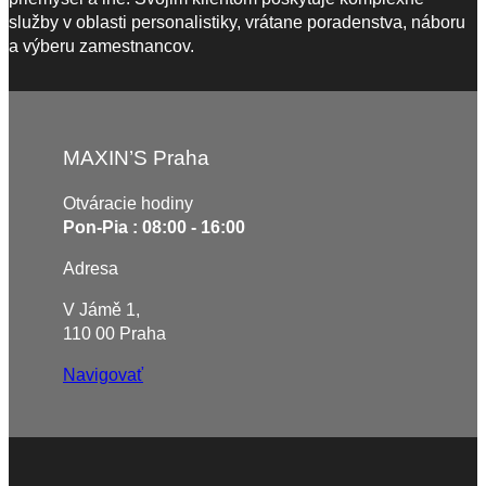
služby v oblasti personalistiky, vrátane poradenstva, náboru
a výberu zamestnancov.
MAXIN’S Praha
Otváracie hodiny
Pon-Pia : 08:00 - 16:00
Adresa
V Jámě 1,
110 00 Praha
Navigovať