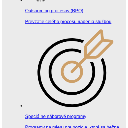
Outsourcing procesov (BPO)
Prevzatie celého procesu riadenia službou
Špeciálne náborové programy
Programy na mieru pre pozície, ktoré sa bežne