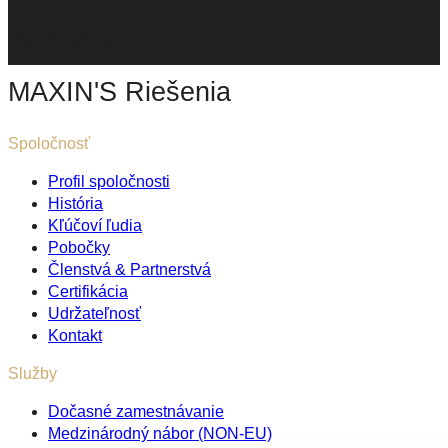
Neprehliadnite
MAXIN'S Riešenia
Spoločnosť
Profil spoločnosti
História
Kľúčoví ľudia
Pobočky
Členstvá & Partnerstvá
Certifikácia
Udržateľnosť
Kontakt
Služby
Dočasné zamestnávanie
Medzinárodný nábor (NON-EU)