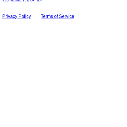
Tvorba web stránok h24
This site is protected by reCAPTCHA and the Google
Privacy Policy
and
Terms of Service
apply.