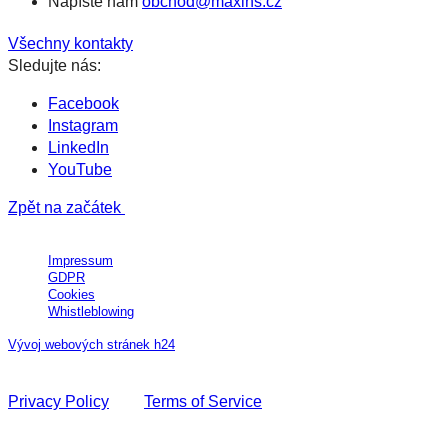
Napíšte nám
obchod@maxins.cz
Všechny kontakty
Sledujte nás:
Facebook
Instagram
LinkedIn
YouTube
Zpět na začátek
All Rights Reserved © MAXIN´S Group, a.s.
Impressum
GDPR
Cookies
Whistleblowing
Vývoj webových stránek h24
This site is protected by reCAPTCHA and the Google
Privacy Policy
and
Terms of Service
apply.