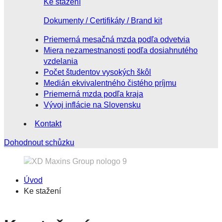
Ke stažení
Dokumenty / Certifikáty / Brand kit
Priemerná mesačná mzda podľa odvetvia
Miera nezamestnanosti podľa dosiahnutého
vzdelania
Počet študentov vysokých škôl
Medián ekvivalentného čistého príjmu
Priemerná mzda podľa kraja
Vývoj inflácie na Slovensku
Kontakt
Dohodnout schůzku
Úvod
Ke stažení