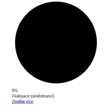
9%
Fluktuace zaměstnanců
Zjistěte více