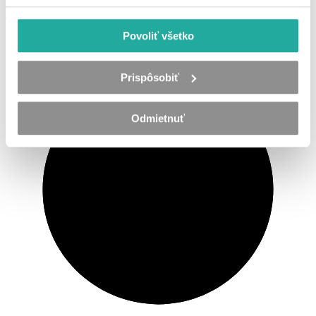
Aktuální počet zaměstnanců
217
Povoliť všetko
Prispôsobiť
Odmietnuť