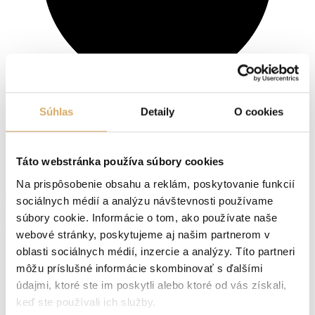
10%
Súhlas
Detaily
O cookies
Fluktuace zaměstnanců
Zjistěte více
Táto webstránka používa súbory cookies
Na prispôsobenie obsahu a reklám, poskytovanie funkcií
sociálnych médií a analýzu návštevnosti používame
súbory cookie. Informácie o tom, ako používate naše
webové stránky, poskytujeme aj našim partnerom v
oblasti sociálnych médií, inzercie a analýzy. Títo partneri
môžu príslušné informácie skombinovať s ďalšími
Dočasné zaměstnání
údajmi, ktoré ste im poskytli alebo ktoré od vás získali,
Mezinárodní nábor
keď ste používali ich služby.
Outsourcing procesů (BPO)