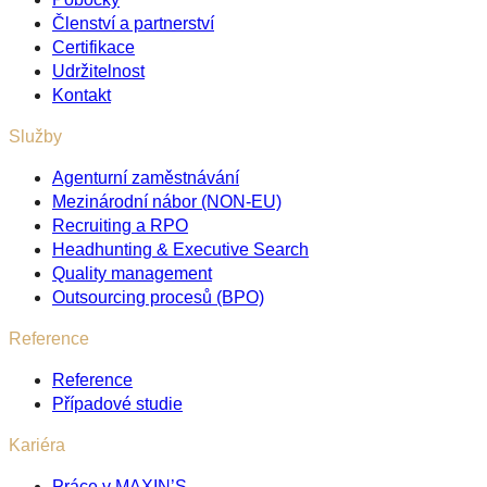
Členství a partnerství
Certifikace
Udržitelnost
Kontakt
Služby
Agenturní zaměstnávání
Mezinárodní nábor (NON-EU)
Recruiting a RPO
Headhunting & Executive Search
Quality management
Outsourcing procesů (BPO)
Reference
Reference
Případové studie
Kariéra
Práce v MAXIN’S