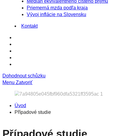
Medián ekvivalentného čistého príjmu
Priemerná mzda podľa kraja
Vývoj inflácie na Slovensku
Kontakt
Dohodnout schůzku
Menu
Zatvoriť
Úvod
Případové studie
Případové studie