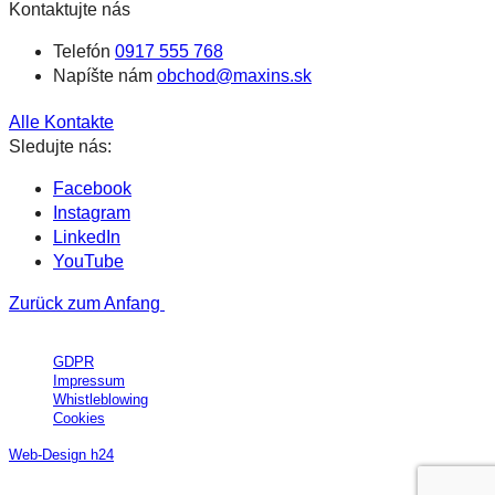
Kontaktujte nás
Telefón
0917 555 768
Napíšte nám
obchod@maxins.sk
Alle Kontakte
Sledujte nás:
Facebook
Instagram
LinkedIn
YouTube
Zurück zum Anfang
All Rights Reserved © MAXIN´S Group, a.s.
GDPR
Impressum
Whistleblowing
Cookies
Web-Design h24
This site is protected by reCAPTCHA and the Google