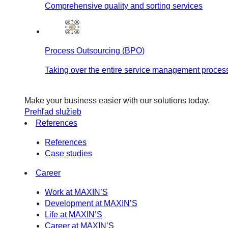
Comprehensive quality and sorting services
Process Outsourcing (BPO)
Taking over the entire service management proces
Make your business easier with our solutions today.
Prehľad služieb
References
References
Case studies
Career
Work at MAXIN’S
Development at MAXIN’S
Life at MAXIN’S
Career at MAXIN’S