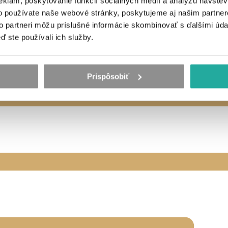
eklám, poskytovanie funkcií sociálnych médií a analýzu návšte
o používate naše webové stránky, poskytujeme aj našim partner
to partneri môžu príslušné informácie skombinovať s ďalšími údaj
ď ste používali ich služby.
Prispôsobiť