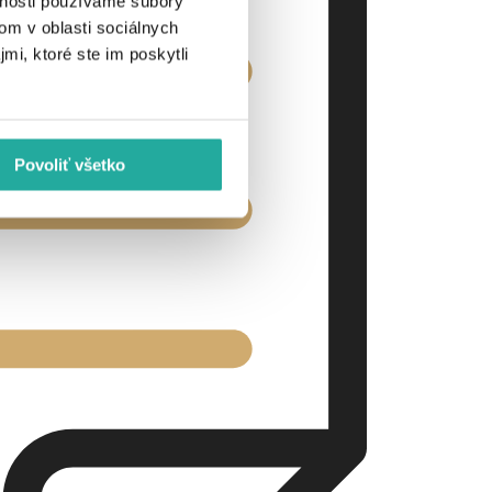
vnosti používame súbory
om v oblasti sociálnych
mi, ktoré ste im poskytli
Povoliť všetko