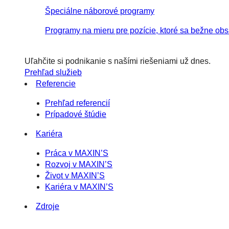
Špeciálne náborové programy
Programy na mieru pre pozície, ktoré sa bežne obs
Uľahčite si podnikanie s našími riešeniami už dnes.
Prehľad služieb
Referencie
Prehľad referencií
Prípadové štúdie
Kariéra
Práca v MAXIN’S
Rozvoj v MAXIN’S
Život v MAXIN’S
Kariéra v MAXIN’S
Zdroje