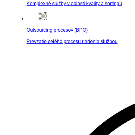
Komplexné služby v oblasti kvality a sortingu
Outsourcing procesov (BPO)
Prevzatie celého procesu riadenia službou