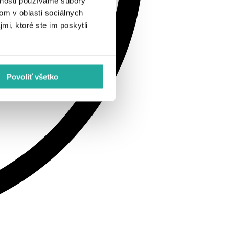
vnosti používame súbory
om v oblasti sociálnych
mi, ktoré ste im poskytli
Povoliť všetko