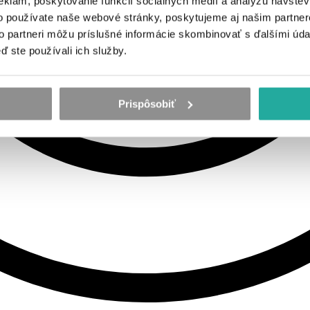
eklám, poskytovanie funkcií sociálnych médií a analýzu návšte
o používate naše webové stránky, poskytujeme aj našim partner
to partneri môžu príslušné informácie skombinovať s ďalšími údaj
ď ste používali ich služby.
Prispôsobiť