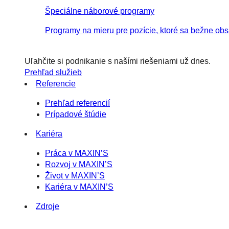
Špeciálne náborové programy
Programy na mieru pre pozície, ktoré sa bežne obs
Uľahčite si podnikanie s našími riešeniami už dnes.
Prehľad služieb
Referencie
Prehľad referencií
Prípadové štúdie
Kariéra
Práca v MAXIN’S
Rozvoj v MAXIN’S
Život v MAXIN’S
Kariéra v MAXIN’S
Zdroje