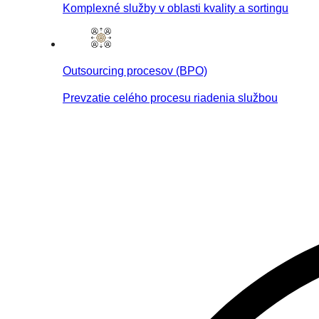
Komplexné služby v oblasti kvality a sortingu
Outsourcing procesov (BPO)
Prevzatie celého procesu riadenia službou