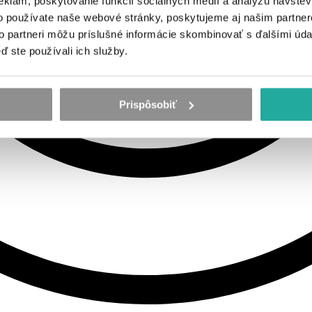
eklám, poskytovanie funkcií sociálnych médií a analýzu návšte
o používate naše webové stránky, poskytujeme aj našim partner
to partneri môžu príslušné informácie skombinovať s ďalšími údaj
ď ste používali ich služby.
Prispôsobiť