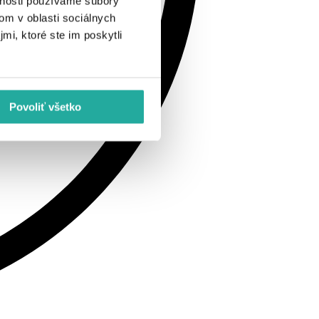
vnosti používame súbory
om v oblasti sociálnych
mi, ktoré ste im poskytli
Povoliť všetko