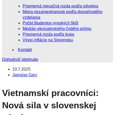
Priemerná mesačná mzda podľa odvetvia
Miera nezamestnanosti podľa dosiahnutého
vzdelania
Počet študentov vysokých škôl
Medián ekvivalentného čistého príjmu
Priemerná mzda podľa kraja
Vývoj inflácie na Slovensku
Kontakt
Dohodnúť stretnutie
10.7.2025
Jaroslav Geci
Vietnamskí pracovníci:
Nová sila v slovenskej