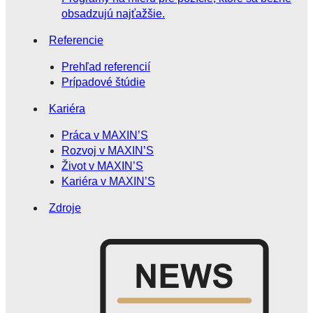
obsadzujú najťažšie.
Referencie
Prehľad referencií
Prípadové štúdie
Kariéra
Práca v MAXIN’S
Rozvoj v MAXIN’S
Život v MAXIN’S
Kariéra v MAXIN’S
Zdroje