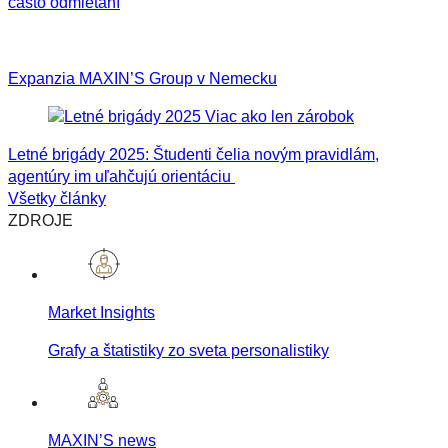
často odmietaní
Expanzia MAXIN’S Group v Nemecku
Letné brigády 2025: Študenti čelia novým pravidlám,
agentúry im uľahčujú orientáciu
Všetky články
ZDROJE
Market Insights
Grafy a štatistiky zo sveta personalistiky
MAXIN’S news