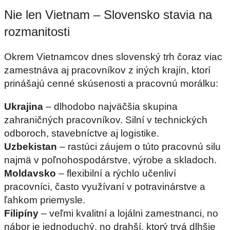
Nie len Vietnam – Slovensko stavia na
rozmanitosti
Okrem Vietnamcov dnes slovenský trh čoraz viac
zamestnáva aj pracovníkov z iných krajín, ktorí
prinášajú cenné skúsenosti a pracovnú morálku:
Ukrajina
– dlhodobo najväčšia skupina
zahraničných pracovníkov. Silní v technických
odboroch, stavebníctve aj logistike.
Uzbekistan
– rastúci záujem o túto pracovnú silu
najmä v poľnohospodárstve, výrobe a skladoch.
Moldavsko
– flexibilní a rýchlo učenliví
pracovníci, často využívaní v potravinárstve a
ľahkom priemysle.
Filipíny
– veľmi kvalitní a lojálni zamestnanci, no
nábor je jednoduchý, no drahší, ktorý trvá dlhšie