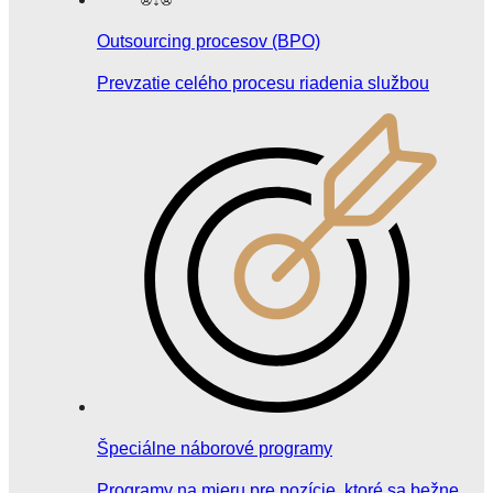
Outsourcing procesov (BPO)
Prevzatie celého procesu riadenia službou
Špeciálne náborové programy
Programy na mieru pre pozície, ktoré sa bežne